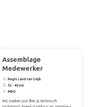
sApp
r
Assemblage
Med
Medewerker
Ver
Regio Land van Cuijk
Regi
32 - 40 uur
40 u
MBO
MB
Wij zoeken jou! Ben jij technisch
Ben jij
onderlegd, breed inzetbaar en ambitieus
kwalite