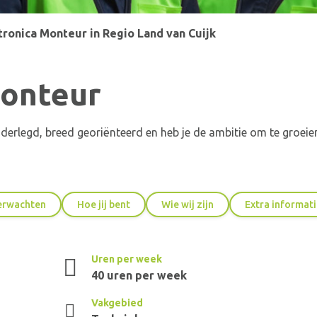
ronica Monteur in Regio Land van Cuijk
onteur
erlegd, breed georiënteerd en heb je de ambitie om te groeien 
verwachten
Hoe jij bent
Wie wij zijn
Extra informat
Uren per week
40 uren per week
Vakgebied