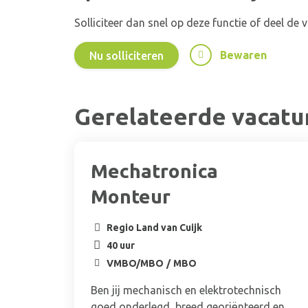
Solliciteer dan snel op deze functie of deel de
Bewaren
Nu solliciteren
Gerelateerde vacatu
Mechatronica
Monteur
Regio Land van Cuijk
40 uur
VMBO/MBO
MBO
Ben jij mechanisch en elektrotechnisch
goed onderlegd, breed georiënteerd en