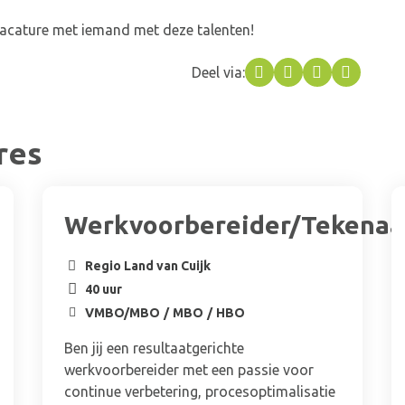
 vacature met iemand met deze talenten!
Deel via:
Facebook
Twitter
LinkedIn
What
res
Werkvoorbereider/Tekenaa
Regio Land van Cuijk
40 uur
VMBO/MBO
MBO
HBO
Ben jij een resultaatgerichte
werkvoorbereider met een passie voor
continue verbetering, procesoptimalisatie