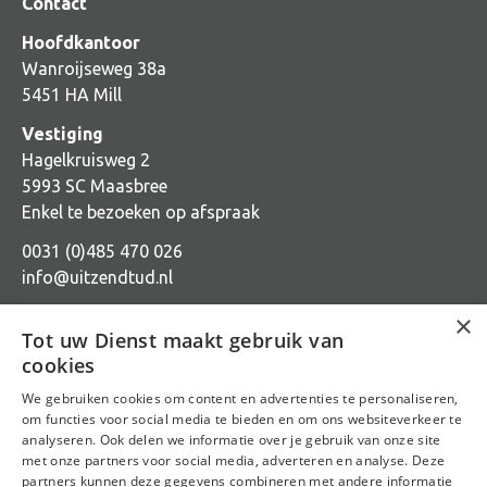
Contact
Hoofdkantoor
Wanroijseweg 38a
5451 HA Mill
Vestiging
Hagelkruisweg 2
5993 SC Maasbree
Enkel te bezoeken op afspraak
0031 (0)485 470 026
info@uitzendtud.nl
×
Tot uw Dienst maakt gebruik van
cookies
We gebruiken cookies om content en advertenties te personaliseren,
Sitemap
om functies voor social media te bieden en om ons websiteverkeer te
analyseren. Ook delen we informatie over je gebruik van onze site
Algemene voorwaarden
met onze partners voor social media, adverteren en analyse. Deze
partners kunnen deze gegevens combineren met andere informatie