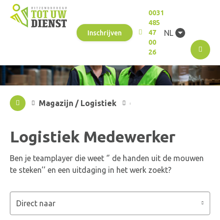
0031
485
NL
47
Inschrijven
00
M
26
Magazijn / Logistiek
Logistiek Medewerker
Ben je teamplayer die weet ‘’ de handen uit de mouwen
te steken’’ en een uitdaging in het werk zoekt?
Direct naar