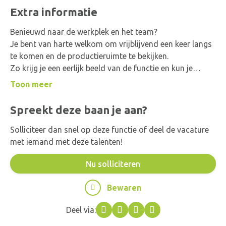
Flexibiliteit, kwaliteit, service en betrouwbaarheid
Extra informatie
vormen de kernwaarden van dit bedrijf.
Benieuwd naar de werkplek en het team?
Je bent van harte welkom om vrijblijvend een keer langs
te komen en de productieruimte te bekijken.
Zo krijg je een eerlijk beeld van de functie en kun je
beoordelen of deze baan echt bij je past.
Toon meer
Spreekt deze baan je aan?
Solliciteer dan snel op deze functie of deel de vacature
met iemand met deze talenten!
Nu solliciteren
Bewaren
Deel via:
Facebook
Twitter
LinkedIn
WhatsApp