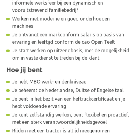
In het seizoen komen tientallen bestellingen per dag.
informele werksfeer bij een dynamisch en
Deze bestellingen kunnen variëren van enkele vierkante
vooruitstrevend familiebedrijf
meters tot wel honderden vierkante meters. Deze
Werken met moderne en goed onderhouden
bestellingen dienen per bestelling in orde gemaakt te
machines
worden.
Je ontvangt een markconform salaris op basis van
Dit gaat als zijn volgt in het werk:
ervaring en leeftijd conform de cao Open Teelt
De graszoden komen met grote aantallen op een kar
Je start werken op uitzendbasis, met de mogelijkheid
naar de expeditie. Ze worden met een heftruck van de
om in vaste dienst te treden bij de klant
kar afgehaald en waar nodig gaan ze door een
vacuümkoeler. Deze koeler verlaagd de interne
Hoe jij bent
temperatuur waardoor de graszoden langer houdbaar
Je hebt MBO werk- en denkniveau
blijven.
De graszoden worden standaard met 60 rollen per
Je beheerst de Nederlandse, Duitse of Engelse taal
pallet geoogst. Als de zoden uit de koeler komen
Je bent in het bezit van een heftruckcertificaat en je
worden ze daarna per bestellingen in orde gemaakt
hebt voldoende ervaring
worden. Hiervoor dienen de pallets op juiste aantallen
Je kunt zelfstandig werken, bent flexibel en proactief,
op- of af te stapelen. Dit gebeurd nu nog handmatig,
met een sterk verantwoordelijkheidsgevoel
maar de stapelrobot is in volle ontwikkeling. Jouw baan
Rijden met een tractor is altijd meegenomen
zal onder andere inhouden om deze robot in te gaan