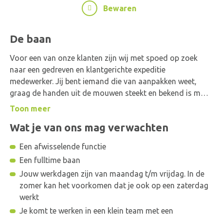
Bewaren
De baan
Voor een van onze klanten zijn wij met spoed op zoek
naar een gedreven en klantgerichte expeditie
medewerker. Jij bent iemand die van aanpakken weet,
graag de handen uit de mouwen steekt en bekend is met
expeditieprocessen. Daarnaast beheers je het heftruck
Toon meer
rijden zonder problemen en zorg je voor een uitstekende
Wat je van ons mag verwachten
service richting klanten. In deze rol ben jij een essentiële
schakel binnen het team.
Een afwisselende functie
Word onderdeel van een gedreven team bij een
Een fulltime baan
werkgever die een dynamische werkomgeving biedt,
Jouw werkdagen zijn van maandag t/m vrijdag. In de
waar geen dag hetzelfde is! 💪🚜
zomer kan het voorkomen dat je ook op een zaterdag
Wij kijken uit naar jouw komst!
werkt
Wat ga je doen?
Je komt te werken in een klein team met een