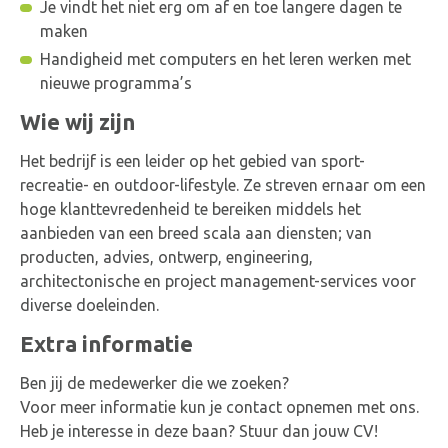
Je vindt het niet erg om af en toe langere dagen te
stellen en te gaan bedienen. Als uiteindelijk de
maken
bestellingen klaar zijn voor verzending dienen ze te
Handigheid met computers en het leren werken met
worden voorzien van verzendetiketten en dient alles
nieuwe programma’s
klaar gemaakt te worden tot de transporteur de
verschillende bestellingen komt ophalen. Uiteraard
Wie wij zijn
hoort het laden van de vrachtwagens die het gras
komen afhalen ook tot je taken.
Het bedrijf is een leider op het gebied van sport-
recreatie- en outdoor-lifestyle. Ze streven ernaar om een
hoge klanttevredenheid te bereiken middels het
aanbieden van een breed scala aan diensten; van
producten, advies, ontwerp, engineering,
architectonische en project management-services voor
diverse doeleinden.
Extra informatie
Ben jij de medewerker die we zoeken?
Voor meer informatie kun je contact opnemen met ons.
Heb je interesse in deze baan? Stuur dan jouw CV!