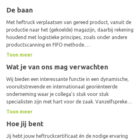
De baan
Met heftruck verplaatsen van gereed product, vanuit de
productie naar het (gekoelde) magazijn, daarbij rekening
houdend met logistieke principes, zoals onder andere
productscanning en FIFO methode.
Het laden en lossen van opleggers, alsmede het
Toon meer
verplaatsen (middels een koppeltruck) van deze
Wat je van ons mag verwachten
opleggers.
Het verzorgen van de aan- en afvoer van grondstoffen
Wij bieden een interessante functie in een dynamische,
en verpakkingsmaterialen ten behoeve van de productie.
vooruitstrevende en internationaal georiënteerde
Draagt zorg voor het verzend gereed maken van
onderneming waar je collega’s stuk voor stuk
afleveringsopdrachten aan de hand van orderpick lijsten
specialisten zijn met hart voor de zaak. Vanzelfsprekend
/ handscanners.
horen daarbij uitstekende primaire en secundaire
Toon meer
Je werkt in 5-ploegendiensten: 06.00 – 14.00, 14.00 –
arbeidsvoorwaarden, met een bij de zwaarte van de
22.00, 22.00 – 06.00. Tussendoor heb je 4 vrije dagen om
Hoe jij bent
functie passend salaris.
weer even lekker bij te tanken.
Jij hebt jouw heftruckcertificaat én de nodige ervaring