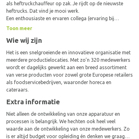
als heftruckchauffeur op zak. Je rijdt op de nieuwste
heftrucks. Dat vind je mooi werk.
Een enthousiaste en ervaren collega (ervaring bij
voorkeur opgedaan in de foodsector), die beschikt over
Toon meer
een geldig heftruckcertificaat.
Wie wij zijn
Je bent te typeren als accuraat, zelfstanding,
daadkrachtig en kwaliteitsbewust.
Het is een snelgroeiende en innovatieve organisatie met
Je bent bereid te werken in verschillende ploegen
meerdere productielocaties. Met zo’n 320 medewerkers
Je werkt in een twee / of vijfploegendienst in een
wordt er dagelijks gewerkt aan een breed assortiment
geconditioneerde ruimte (5-7 ºC).
van verse producten voor zowel grote Europese retailers
Er is genoeg ruimte voor gezelligheid! Plezier in je werk,
als foodservicebedrijven, waaronder horeca en
vinden wij heel belangrijk.
cateraars.
Extra informatie
Niet alleen de ontwikkeling van onze apparatuur en
processen is belangrijk. We hechten ook heel veel
waarde aan de ontwikkeling van onze medewerkers. Zo
is er altijd budget voor opleiding én denken we graag