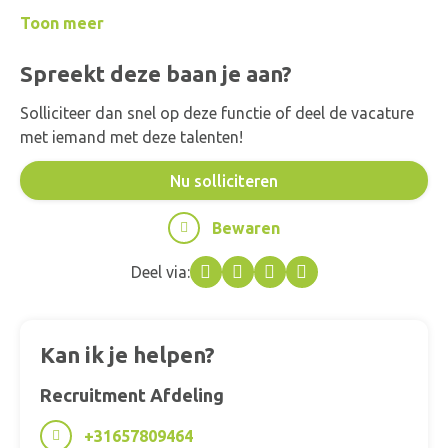
mee met jouw ambities.
Toon meer
Ben je enthousiast geworden na het lezen van deze
interessante vacature?
Spreekt deze baan je aan?
Neem voor overige info contact met ons op!
Solliciteer dan snel op deze functie of deel de vacature
met iemand met deze talenten!
Nu solliciteren
Bewaren
Deel via:
Facebook
Twitter
LinkedIn
WhatsApp
Kan ik je helpen?
Recruitment Afdeling
+31657809464