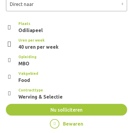
Direct naar
Plaats
Odiliapeel
Uren per week
40 uren per week
Opleiding
MBO
Vakgebied
Food
Contracttype
Werving & Selectie
Nu solliciteren
Bewaren