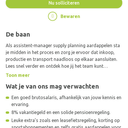
Nu solliciteren
Bewaren
De baan
Als assistent-manager supply planning aardappelen sta
je midden in het proces en zorg je ervoor dat inkoop,
productie en transport naadloos op elkaar aansluiten.
Lees snel verder en ontdek hoe jij het team kunt
versterken!
Toon meer
Jouw werkdag in een notendop: Je start de dag met een
Wat je van ons mag verwachten
kop koffie en een overleg met je manager en collega’s.
Samen bekijken jullie de planning: wat is er nodig en hoe
Een goed brutosalaris, afhankelijk van jouw kennis en
ziet de week eruit? Vervolgens check je de actuele stand
ervaring.
van de aardappelen in de opslag, stem je af met
8% vakantiegeld en een solide pensioenregeling.
productie welke rassen verwerkt moeten worden en
Leuke extra’s zoals een leasefietsregeling, korting op
onderhoud je contact met leveranciers en transporteurs
sportabonnementen en zelfs gratis aardappelen voor
om alles soepel te laten verlopen.