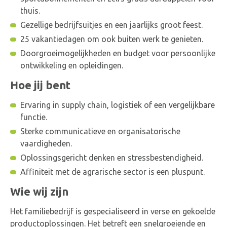
thuis.
Gedurende de dag ben je continu bezig met schakelen,
controleren en bijsturen. Of het nu gaat om een
Gezellige bedrijfsuitjes en een jaarlijks groot feest.
vertraagde vracht of een plotselinge wijziging in de
25 vakantiedagen om ook buiten werk te genieten.
vraag: jij denkt vooruit en zorgt ervoor dat de productie
Doorgroeimogelijkheden en budget voor persoonlijke
blijft draaien. Aan het einde van de dag kijk je tevreden
ontwikkeling en opleidingen.
terug: de planning is gevolgd, de processen lopen en
Hoe jij bent
iedereen weet wat er moet gebeuren.
Ervaring in supply chain, logistiek of een vergelijkbare
functie.
Sterke communicatieve en organisatorische
vaardigheden.
Oplossingsgericht denken en stressbestendigheid.
Affiniteit met de agrarische sector is een pluspunt.
Wie wij zijn
Het familiebedrijf is gespecialiseerd in verse en gekoelde
productoplossingen. Het betreft een snelgroeiende en