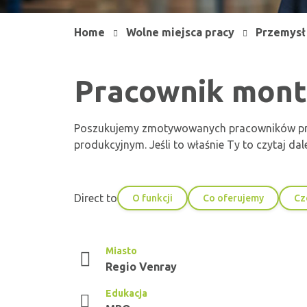
Home
Wolne miejsca pracy
Przemysł 
Pracownik mon
Poszukujemy zmotywowanych pracowników prod
produkcyjnym. Jeśli to właśnie Ty to czytaj dale
Direct to
O funkcji
Co oferujemy
Cz
Miasto
Regio Venray
Edukacja