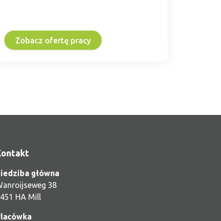
Zobacz ofertę pracy
Zob
Kontakt
iedziba główna
anroijseweg 38
451 HA Mill
lacówka