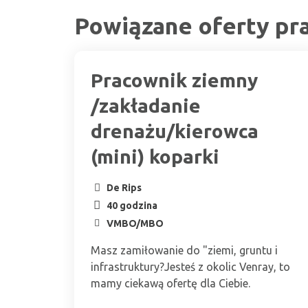
Powiązane oferty pr
Pracownik ziemny
/zakładanie
drenażu/kierowca
(mini) koparki
De Rips
40 godzina
VMBO/MBO
Masz zamiłowanie do "ziemi, gruntu i
infrastruktury?Jesteś z okolic Venray, to
mamy ciekawą ofertę dla Ciebie.